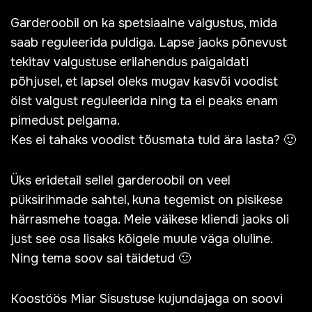
Garderoobil on ka spetsiaalne valgustus, mida
saab reguleerida puldiga. Lapse jaoks põnevust
tekitav valgustuse erilahendus paigaldati
põhjusel, et lapsel oleks mugav kasvõi voodist
öist valgust reguleerida ning ta ei peaks enam
pimedust pelgama.
Kes ei tahaks voodist tõusmata tuld ära lasta? 🙂
Üks eridetail sellel garderoobil on veel
püksirihmade sahtel, kuna tegemist on pisikese
härrasmehe toaga. Meie väikese kliendi jaoks oli
just see osa lisaks kõigele muule väga oluline.
Ning tema soov sai täidetud 🙂
Koostöös Miar Sisustuse kujundajaga on soovi