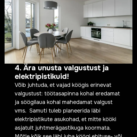
4. Ära unusta valgustust ja
elektripistikuid!
Võib juhtuda, et vajad köögis erinevat
valgustust: töötasapinna kohal eredamat
ja söögilaua kohal mahedamat valgust
vms. Samuti tuleb planeerida läbi
elektripistikute asukohad, et mitte kööki
asjatult juhtmerägastikuga koormata.
Mõtle kõik see läbi juba köögi ehituse- või