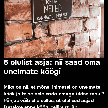
8 olulist asja: nii saad oma
unelmate köögi
Miks on nii, et mõnel inimesel on unelmate
köök ja teine pole enda omaga üldse rahul?
Põhjus võib olla selles, et olulised asjad
jäetakse enne köögi tellimist läbi