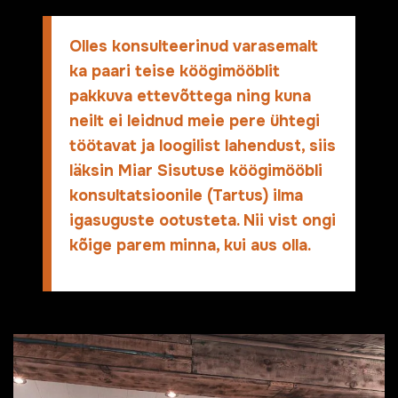
Olles konsulteerinud varasemalt
ka paari teise köögimööblit
pakkuva ettevõttega ning kuna
neilt ei leidnud meie pere ühtegi
töötavat ja loogilist lahendust, siis
läksin Miar Sisutuse köögimööbli
konsultatsioonile (Tartus) ilma
igasuguste ootusteta. Nii vist ongi
kõige parem minna, kui aus olla.