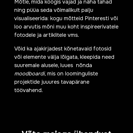
Mõtle, mida köögis vajad ja näha tahad
ning püüa seda võimalikult palju
visualiseerida: kogu mõtteid Pinteresti või
loo arvutis mõni muu koht inspireerivatele
fotodele ja artiklitele vms.
Võid ka ajakirjadest kõnetavaid fotosid
või elemente välja lõigata, kleepida need
suuremale alusele, luues nõnda
moodboardi,
mis on loominguliste
projektide juuures tavapärane
töövahend.