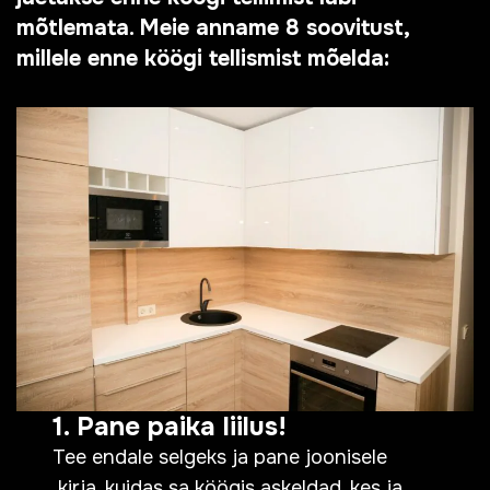
mõtlemata. Meie anname 8 soovitust,
millele enne köögi tellismist mõelda:
1. Pane paika liilus!
Tee endale selgeks ja pane joonisele
kirja, kuidas sa köögis askeldad, kes ja