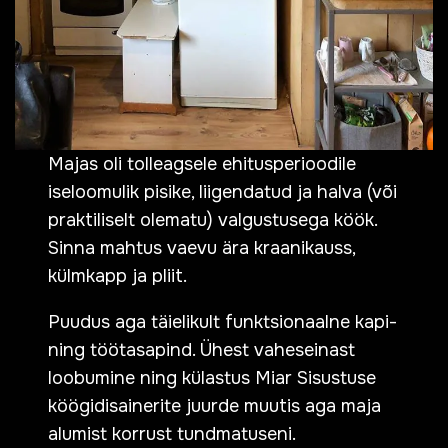
Majas oli tolleagsele ehitusperioodile
iseloomulik pisike, liigendatud ja halva (või
praktiliselt olematu) valgustusega köök.
Sinna mahtus vaevu ära kraanikauss,
külmkapp ja pliit.
Puudus aga täielikult funktsionaalne kapi-
ning töötasapind. Ühest vaheseinast
loobumine ning külastus Miar Sisustuse
köögidisainerite juurde muutis aga maja
alumist korrust tundmatuseni.