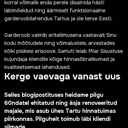
korral võimalik enda perele disainida hästi
läbimõeldud ning äärmiselt funktsionaalne
garderoobilahendus Tartus ja üle terve Eesti.
Garderoob valmib eritellimusena vastavalt Sinu
kodu mõõtudele ning võimalustele, arvestades
kõiki pisikesi erisoove. Samuti leiab Miar Sisustuse
kujundaja kliendile kõige hinnasõbralikumad ja
kvaliteetsemad lahendused.
Kerge vaevaga vanast uus
Selles blogipostituses heidame pilgu
60ndatel ehitatud ning äsja renoveeritud
majale, mis asub ühes Tartu hinnatuimas
piirkonnas. Pilguheit toimub läbi kliendi
silmade.