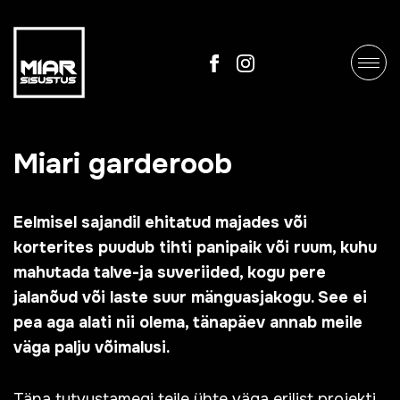
Miari garderoob
Eelmisel sajandil ehitatud majades või
korterites puudub tihti panipaik või ruum, kuhu
mahutada talve-ja suveriided, kogu pere
jalanõud või laste suur mänguasjakogu. See ei
pea aga alati nii olema, tänapäev annab meile
väga palju võimalusi.
Täna tutvustamegi teile ühte väga erilist projekti,