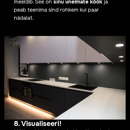
meeldib. See on
sinu unelmate köök
ja
peab teenima sind rohkem kui paar
nädalat.
8. Visualiseeri!