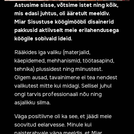
Astusime sisse, võtsime istet ning kõik,
mis edasi juhtus, oli ääretult meeldiv.
Miar Sisustuse köögimööbli disainerid
pakkusid aktiivselt meie erilahendusega
köögile sobivaid ideid.
Rääkides iga valiku (materjalid,
käepidemed, mehhanismid, töötasapind,
tehnika) plussidest ning miinustest.
Olgem ausad, tavainimene ei tea nendest
valikutest mitte kui midagi. Sellisel juhul
ongi tarvis professionaali nõu ning
asjalikku silma.
Väga positiivne oli ka see, et jäädi meie
soovitud eelarvesse. Minule kui
naisterahvale väga meeldis, et Miar