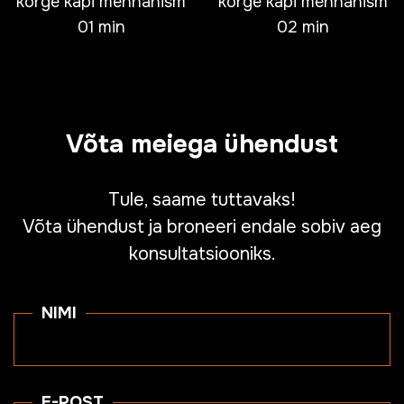
korge kapi mehhanism
korge kapi mehhanism
01 min
02 min
Võta meiega ühendust
Tule, saame tuttavaks!
Võta ühendust ja broneeri endale sobiv aeg
konsultatsiooniks.
NIMI
E-POST